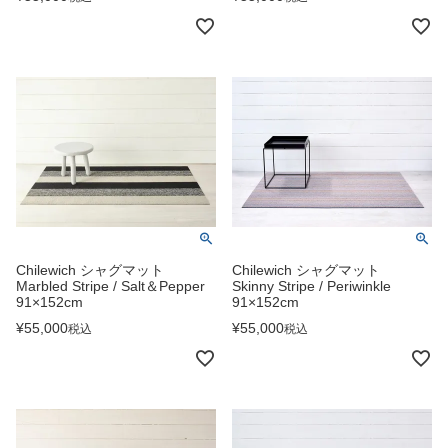
Chilewich シャグマット
Chilewich シャグマット
Marbled Stripe / Salt＆Pepper
Skinny Stripe / Periwinkle
91×152cm
91×152cm
¥
55,000
¥
55,000
税込
税込