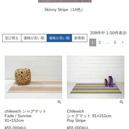
Skinny Stripe（14色）
208
件中
1
-
50
件表示
並び替え
価格が安い順
価格が高い順
新着順
1
2
…
5
chilewich シャグマット
Chilewich
Fade / Sunrise
シャグマット 91×152cm
91×152cm
Pop Stripe
¥
55,000
¥
55,000
税込
税込