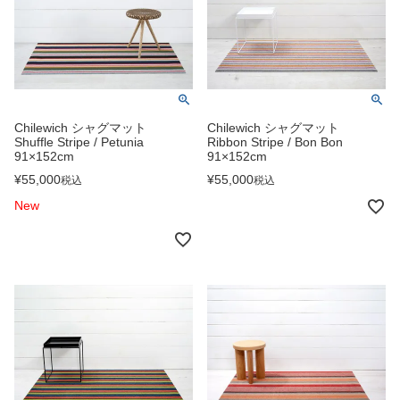
Chilewich シャグマット
Chilewich シャグマット
Shuffle Stripe / Petunia
Ribbon Stripe / Bon Bon
91×152cm
91×152cm
¥
55,000
¥
55,000
税込
税込
New