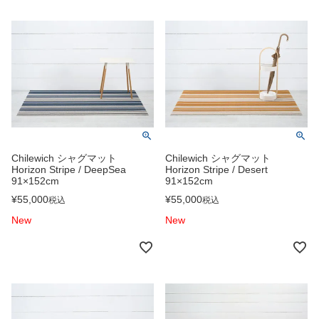
Chilewich シャグマット
Chilewich シャグマット
Horizon Stripe / DeepSea
Horizon Stripe / Desert
91×152cm
91×152cm
¥
55,000
¥
55,000
税込
税込
New
New