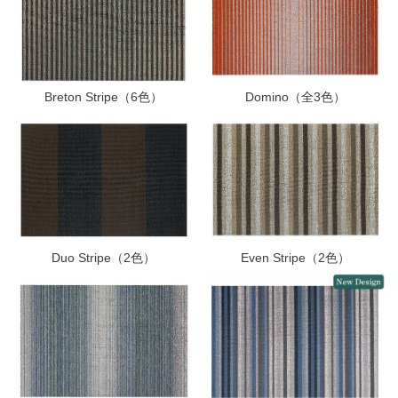
Breton Stripe（6色）
Domino（全3色）
Duo Stripe（2色）
Even Stripe（2色）