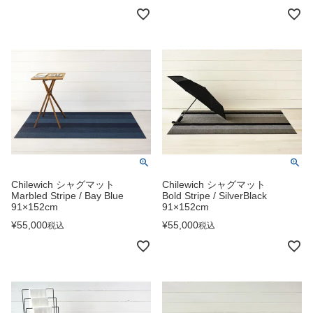
Chilewich シャグマット
Chilewich シャグマット
Marbled Stripe / Bay Blue
Bold Stripe / SilverBlack
91×152cm
91×152cm
¥
55,000
¥
55,000
税込
税込