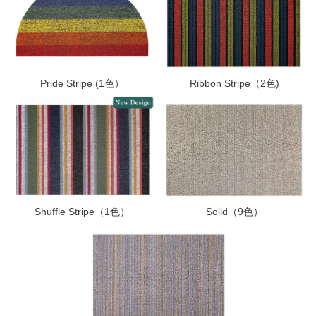
Pride Stripe (1色）
Ribbon Stripe（2色)
Shuffle Stripe（1色）
Solid（9色）