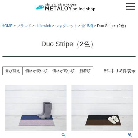
HOME
ブランド
chilewich
シャグマット
全15柄
Duo Stripe（2色）
Duo Stripe（2色）
8
件中
1
-
8
件表示
並び替え
価格が安い順
価格が高い順
新着順
検索