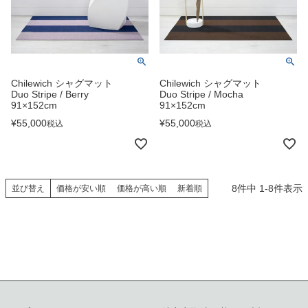
Chilewich シャグマット
Chilewich シャグマット
Duo Stripe / Berry
Duo Stripe / Mocha
91×152cm
91×152cm
¥
55,000
¥
55,000
税込
税込
8
件中
1
-
8
件表示
並び替え
価格が安い順
価格が高い順
新着順