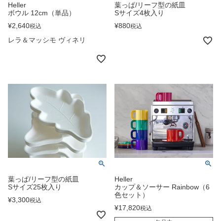
Heller
葉っぱ/リーフ型の紙皿
ボウル 12cm（単品）
Sサイズ4枚入り
¥
2,640
¥
880
税込
税込
レラ＆マッシモ ヴィネリ
葉っぱ/リーフ型の紙皿
Heller
Sサイズ25枚入り
カップ＆ソーサー Rainbow（6
色セット）
¥
3,300
税込
¥
17,820
税込