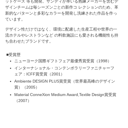
ットケース 等も開発。サンディが率いる熟練メーカーを含むデ
ザインチームは毎シーズンごとの新作コ レクションのため、革
新的なパターンと多彩なカラーを開発し洗練された作品を作っ
ています。
デザイン性だけではなく、
環境に配慮した生産工程
や世界の一
流ホテルやレストランなど の料飲施設にも愛される機能性も持
ち合わせたブランドです。
受賞歴
ニューヨーク国際ギフトフェア最優秀賞受賞
1998
インターナショナル・コンテンポラリーファニチャーフ
ェア：ICFF賞受賞
2001
Ambiente DESIGN PLUS賞受賞（世界最高峰のデザイン
賞）
2005
Material ConneXion Medium Award,Textile Design賞受賞
2007