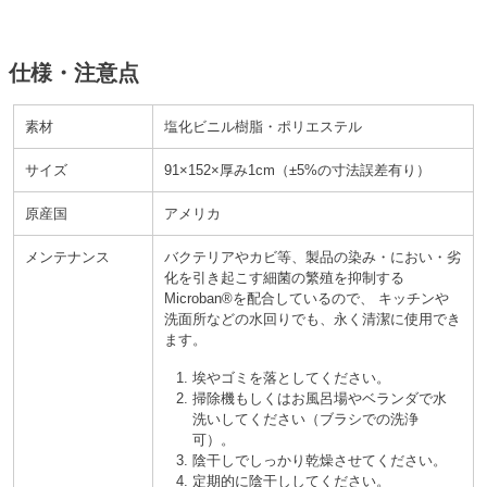
仕様・注意点
素材
塩化ビニル樹脂・ポリエステル
サイズ
91×152×厚み1cm
±5%の寸法誤差有り
原産国
アメリカ
メンテナンス
バクテリアやカビ等、製品の染み
におい
劣
化
を引き起こす細菌の繁殖を抑制する
Microban®を配合しているので、 キッチンや
洗面所などの水回りでも、永く清潔に使用でき
ます。
埃やゴミを落としてください。
掃除機もしくはお風呂場やベランダで水
洗いしてください
ブラシでの洗浄
可
。
陰干しでしっかり乾燥させてください。
定期的に陰干ししてください。