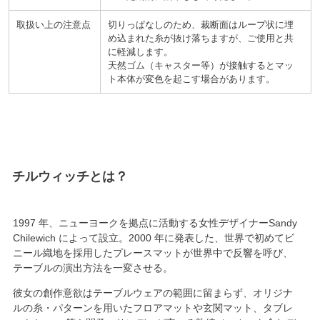
取扱い上の注意点
切りっぱなしのため、裁断面はループ状に埋
め込まれた糸が抜け落ちますが、ご使用と共
に軽減します。
天然ゴム
キャスター等
が接触するとマッ
ト本体が変色を起こす場合があります。
チルウィッチ
1997
年、ニューヨークを拠点に活動する女性デザイナーSandy
Chilewich によって設立。
2000
年に発表した、
世界で初めてビ
ニール織地を採用
したプレースマットが世界中で反響を呼び、
テーブルの演出方法を一変させる。
彼女の創作意欲はテーブルウェアの範囲に留まらず、オリジナ
ルの糸・パターンを用いたフロアマットや玄関マット、タブレ