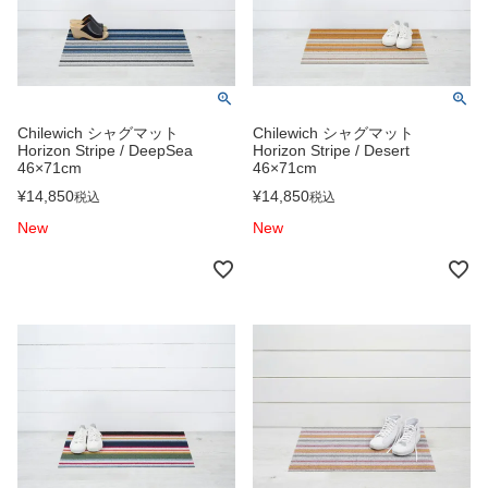
Chilewich シャグマット
Chilewich シャグマット
Horizon Stripe / DeepSea
Horizon Stripe / Desert
46×71cm
46×71cm
¥
14,850
¥
14,850
税込
税込
New
New