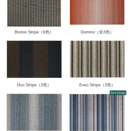
Breton Stripe（6色）
Domino（全3色）
Duo Stripe（2色）
Even Stripe（2色）