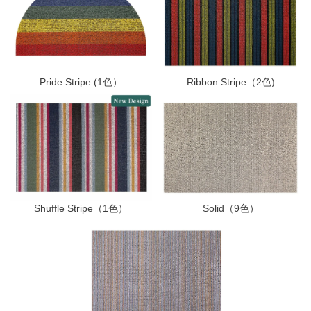
Pride Stripe (1色）
Ribbon Stripe（2色)
Shuffle Stripe（1色）
Solid（9色）