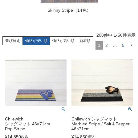
Skinny Stripe（14色）
208
件中
1
-
50
件表示
並び替え
価格が安い順
価格が高い順
新着順
1
2
…
5
Chilewich
Chilewich シャグマット
シャグマット 46×71cm
Marbled Stripe / Salt＆Pepper
Pop Stripe
46×71cm
¥
14,850
¥
14,850
税込
税込