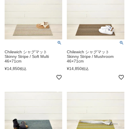
Chilewich シャグマット
Chilewich シャグマット
Skinny Stripe / Soft Multi
Skinny Stripe / Mushroom
46×71cm
46×71cm
¥
14,850
¥
14,850
税込
税込