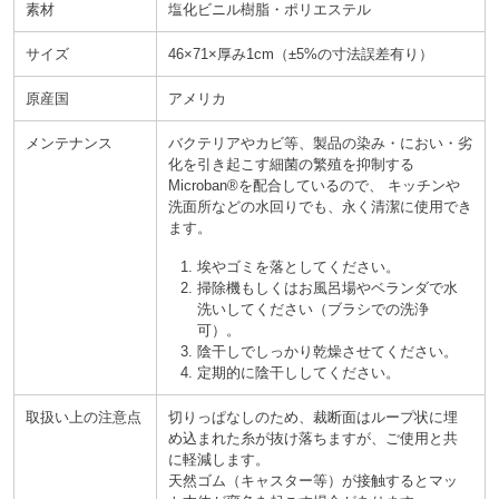
素材
塩化ビニル樹脂・ポリエステル
サイズ
46×71×厚み1cm
±5%の寸法誤差有り
原産国
アメリカ
メンテナンス
バクテリアやカビ等、製品の染み
におい
劣
化
を引き起こす細菌の繁殖を抑制する
Microban®を配合しているので、 キッチンや
洗面所などの水回りでも、永く清潔に使用でき
ます。
埃やゴミを落としてください。
掃除機もしくはお風呂場やベランダで水
洗いしてください
ブラシでの洗浄
可
。
陰干しでしっかり乾燥させてください。
定期的に陰干ししてください。
取扱い上の注意点
切りっぱなしのため、裁断面はループ状に埋
め込まれた糸が抜け落ちますが、ご使用と共
に軽減します。
天然ゴム
キャスター等
が接触するとマッ