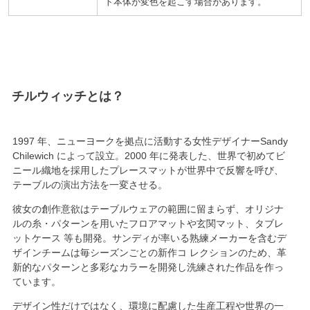
ト本体が変色を起こす場合があります。
チルウィッチ
1997
年、ニューヨークを拠点に活動する女性デザイナーSandy
Chilewich によって設立。
2000
年に発表した、
世界で初めてビ
ニール織地を採用
したプレースマットが世界中で反響を呼び、
テーブルの演出方法を一変させる。
彼女の創作意欲はテーブルウェアの範囲に留まらず、オリジナ
ルの糸・パターンを用いたフロアマットや玄関マット、タブレ
ットケース 等も開発。サンディが率いる熟練メーカーを含むデ
ザインチームは毎シーズンごとの新作コ レクションのため、革
新的なパターンと多彩なカラーを開発し洗練された作品を作っ
ています。
デザイン性だけではなく、
環境に配慮した生産工程
や世界の一