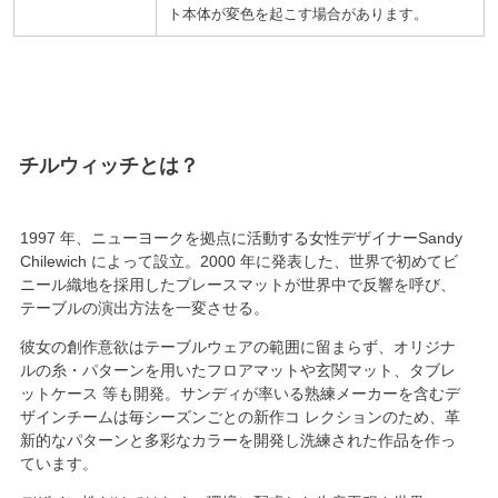
ト本体が変色を起こす場合があります。
チルウィッチ
1997
年、ニューヨークを拠点に活動する女性デザイナーSandy
Chilewich によって設立。
2000
年に発表した、
世界で初めてビ
ニール織地を採用
したプレースマットが世界中で反響を呼び、
テーブルの演出方法を一変させる。
彼女の創作意欲はテーブルウェアの範囲に留まらず、オリジナ
ルの糸・パターンを用いたフロアマットや玄関マット、タブレ
ットケース 等も開発。サンディが率いる熟練メーカーを含むデ
ザインチームは毎シーズンごとの新作コ レクションのため、革
新的なパターンと多彩なカラーを開発し洗練された作品を作っ
ています。