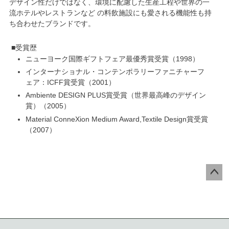
デザイン性だけではなく、
環境に配慮した生産工程
や世界の一
流ホテルやレストランなど の料飲施設にも愛される機能性も持
ち合わせたブランドです。
受賞歴
ニューヨーク国際ギフトフェア最優秀賞受賞
1998
インターナショナル・コンテンポラリーファニチャーフ
ェア：ICFF賞受賞
2001
Ambiente DESIGN PLUS賞受賞（世界最高峰のデザイン
賞）
2005
Material ConneXion Medium Award,Textile Design賞受賞
2007
ペー
ジト
ップ
へ