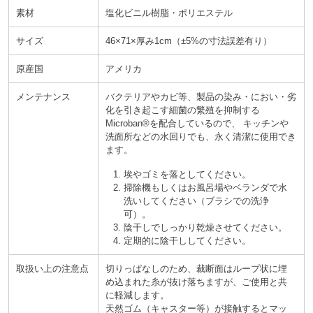
素材
塩化ビニル樹脂・ポリエステル
サイズ
46×71×厚み1cm
±5%の寸法誤差有り
原産国
アメリカ
メンテナンス
バクテリアやカビ等、製品の染み
におい
劣
化
を引き起こす細菌の繁殖を抑制する
Microban®を配合しているので、 キッチンや
洗面所などの水回りでも、永く清潔に使用でき
ます。
埃やゴミを落としてください。
掃除機もしくはお風呂場やベランダで水
洗いしてください
ブラシでの洗浄
可
。
陰干しでしっかり乾燥させてください。
定期的に陰干ししてください。
取扱い上の注意点
切りっぱなしのため、裁断面はループ状に埋
め込まれた糸が抜け落ちますが、ご使用と共
に軽減します。
天然ゴム
キャスター等
が接触するとマッ