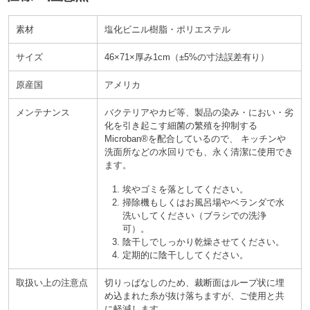
素材
塩化ビニル樹脂・ポリエステル
サイズ
46×71×厚み1cm
±5%の寸法誤差有り
原産国
アメリカ
メンテナンス
バクテリアやカビ等、製品の染み
におい
劣
化
を引き起こす細菌の繁殖を抑制する
Microban®を配合しているので、 キッチンや
洗面所などの水回りでも、永く清潔に使用でき
ます。
埃やゴミを落としてください。
掃除機もしくはお風呂場やベランダで水
洗いしてください
ブラシでの洗浄
可
。
陰干しでしっかり乾燥させてください。
定期的に陰干ししてください。
取扱い上の注意点
切りっぱなしのため、裁断面はループ状に埋
め込まれた糸が抜け落ちますが、ご使用と共
に軽減します。