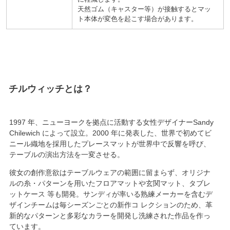
天然ゴム
キャスター等
が接触するとマッ
ト本体が変色を起こす場合があります。
チルウィッチ
1997
年、ニューヨークを拠点に活動する女性デザイナーSandy
Chilewich によって設立。
2000
年に発表した、
世界で初めてビ
ニール織地を採用
したプレースマットが世界中で反響を呼び、
テーブルの演出方法を一変させる。
彼女の創作意欲はテーブルウェアの範囲に留まらず、オリジナ
ルの糸・パターンを用いたフロアマットや玄関マット、タブレ
ットケース 等も開発。サンディが率いる熟練メーカーを含むデ
ザインチームは毎シーズンごとの新作コ レクションのため、革
新的なパターンと多彩なカラーを開発し洗練された作品を作っ
ています。