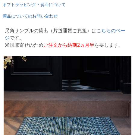
ギフトラッピング・熨斗について
商品についてのお問い合わせ
尺角サンプルの貸出
片道運賃ご負担
は
こちらのペー
ジ
です。
米国取寄せのため
ご注文から納期2ヵ月半
を要します。