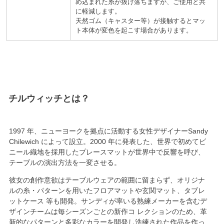
め込まれた糸が抜け落ちますが、ご使用と共
に軽減します。
天然ゴム
キャスター等
が接触するとマッ
ト本体が変色を起こす場合があります。
チルウィッチ
1997
年、ニューヨークを拠点に活動する女性デザイナーSandy
Chilewich によって設立。
2000
年に発表した、
世界で初めてビ
ニール織地を採用
したプレースマットが世界中で反響を呼び、
テーブルの演出方法を一変させる。
彼女の創作意欲はテーブルウェアの範囲に留まらず、オリジナ
ルの糸・パターンを用いたフロアマットや玄関マット、タブレ
ットケース 等も開発。サンディが率いる熟練メーカーを含むデ
ザインチームは毎シーズンごとの新作コ レクションのため、革
新的なパターンと多彩なカラーを開発し洗練された作品を作っ