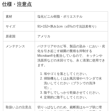
仕様・注意点
素材
塩化ビニル樹脂・ポリエステル
サイズ
91×152×厚み1cm
±5%の寸法誤差有り
原産国
アメリカ
メンテナンス
バクテリアやカビ等、製品の染み
におい
劣
化
を引き起こす細菌の繁殖を抑制する
Microban®を配合しているので、 キッチンや
洗面所などの水回りでも、永く清潔に使用でき
ます。
埃やゴミを落としてください。
掃除機もしくはお風呂場やベランダで水
洗いしてください
ブラシでの洗浄
可
。
陰干しでしっかり乾燥させてください。
定期的に陰干ししてください。
取扱い上の注意点
切りっぱなしのため、裁断面はループ状に埋