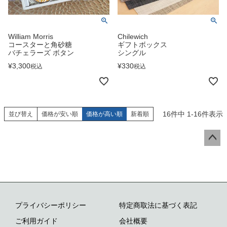
William Morris
Chilewich
コースターと角砂糖
ギフトボックス
バチェラーズ ボタン
シングル
¥
3,300
¥
330
税込
税込
16
件中
1
-
16
件表示
並び替え
価格が安い順
価格が高い順
新着順
ペー
ジト
ップ
へ
プライバシーポリシー
特定商取法に基づく表記
ご利用ガイド
会社概要