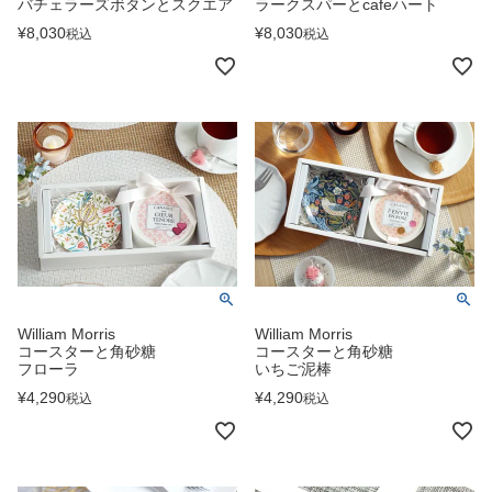
バチェラーズボタンとスクエア
ラークスパーとcafeハート
¥
8,030
¥
8,030
税込
税込
William Morris
William Morris
コースターと角砂糖
コースターと角砂糖
フローラ
いちご泥棒
¥
4,290
¥
4,290
税込
税込