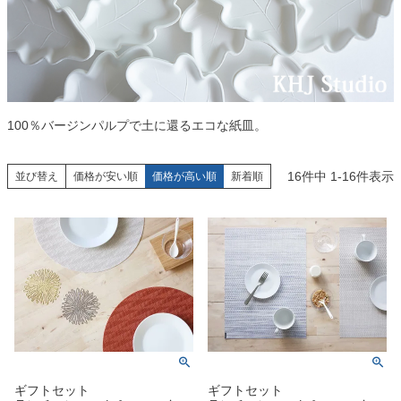
100％バージンパルプで土に還るエコな紙皿。
16
件中
1
-
16
件表示
並び替え
価格が安い順
価格が高い順
新着順
ギフトセット
ギフトセット