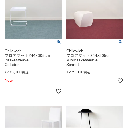
Chilewich
Chilewich
フロアマット244×305cm
フロアマット244×305cm
Basketweave
MiniBasketweave
Celadon
Scarlet
¥
275,000
¥
275,000
税込
税込
New