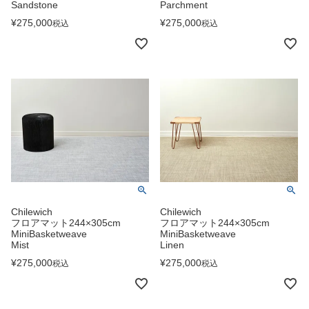
Sandstone
Parchment
¥
275,000
¥
275,000
税込
税込
Chilewich
Chilewich
フロアマット244×305cm
フロアマット244×305cm
MiniBasketweave
MiniBasketweave
Mist
Linen
¥
275,000
¥
275,000
税込
税込