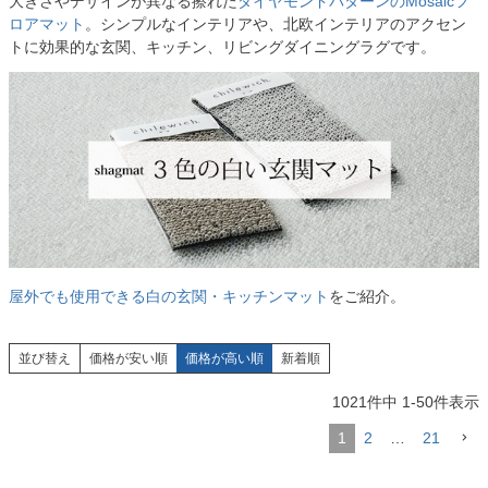
大きさやデザインが異なる擦れた
ダイヤモンドパターンのMosaicフ
ロアマット
。シンプルなインテリアや、北欧インテリアのアクセン
トに効果的な玄関、キッチン、リビングダイニングラグです。
屋外でも使用できる白の玄関・キッチンマット
をご紹介。
並び替え
価格が安い順
価格が高い順
新着順
1021
件中
1
-
50
件表示
1
2
…
21