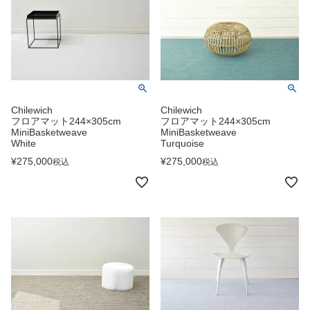
Chilewich
Chilewich
フロアマット244×305cm
フロアマット244×305cm
MiniBasketweave
MiniBasketweave
White
Turquoise
¥
275,000
¥
275,000
税込
税込