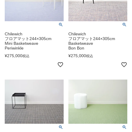
Chilewich
Chilewich
フロアマット244×305cm
フロアマット244×305cm
Mini Basketweave
Basketweave
Periwinkle
Bon Bon
¥
275,000
¥
275,000
税込
税込