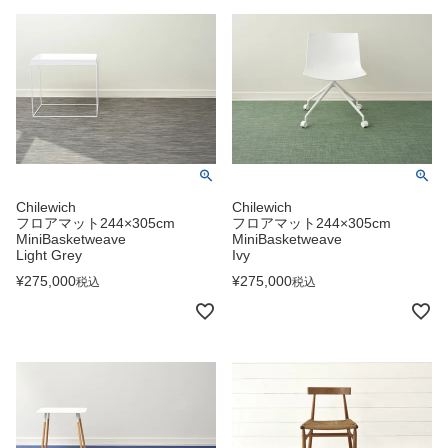
Chilewich
Chilewich
フロアマット244×305cm
フロアマット244×305cm
MiniBasketweave
MiniBasketweave
Light Grey
Ivy
¥
275,000
¥
275,000
税込
税込