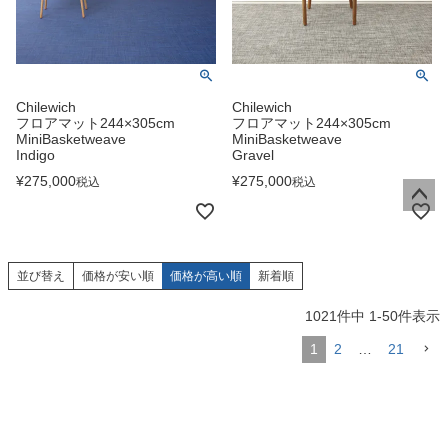
Chilewich
Chilewich
フロアマット244×305cm
フロアマット244×305cm
MiniBasketweave
MiniBasketweave
Indigo
Gravel
¥
275,000
¥
275,000
税込
税込
ペー
ジト
ップ
並び替え
価格が安い順
価格が高い順
新着順
へ
1021
件中
1
-
50
件表示
1
2
…
21