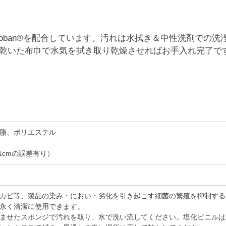
roban®を配合しています。汚れは水拭き＆中性洗剤での洗
乾いた布巾で水気を拭き取り乾燥させればお手入れ完了で
脂、ポリエステル
1cmの誤差有り
カビ等、製品の染み・におい・劣化を引き起こす細菌の繁殖を抑制するMic
永く清潔に使用できます。
ませたスポンジで汚れを取り、水で洗い流してください。塩化ビニルは