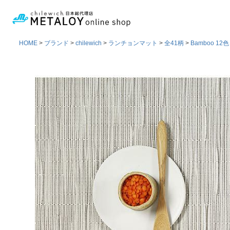
HOME
ブランド
chilewich
ランチョンマット
全41柄
Bamboo 12色