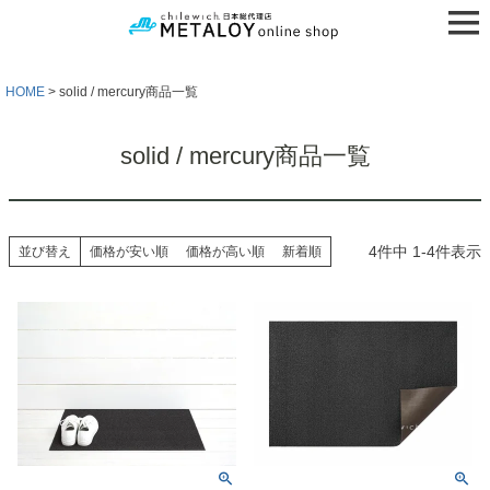
HOME
solid / mercury商品一覧
solid / mercury商品一覧
4
件中
1
-
4
件表示
並び替え
価格が安い順
価格が高い順
新着順
検索