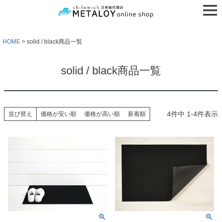
HOME
solid / black商品一覧
solid / black商品一覧
4
件中
1
-
4
件表示
並び替え
価格が安い順
価格が高い順
新着順
検索