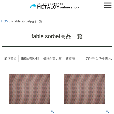
HOME
fable sorbet商品一覧
fable sorbet商品一覧
7
件中
1
-
7
件表示
並び替え
価格が安い順
価格が高い順
新着順
検索