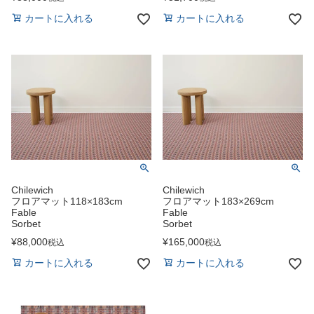
カートに入れる
カートに入れる
Chilewich
Chilewich
フロアマット118×183cm
フロアマット183×269cm
Fable
Fable
Sorbet
Sorbet
¥
88,000
¥
165,000
税込
税込
カートに入れる
カートに入れる