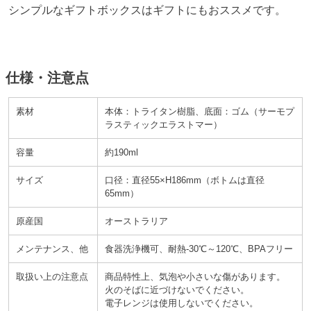
シンプルなギフトボックスはギフトにもおススメです。
仕様・注意点
素材
本体：トライタン樹脂、底面：ゴム（サーモプ
ラスティックエラストマー）
容量
約190ml
サイズ
口径：直径55×H186mm（ボトムは直径
65mm）
原産国
オーストラリア
メンテナンス、他
食器洗浄機可、耐熱-30℃～120℃、BPAフリー
取扱い上の注意点
商品特性上、気泡や小さいな傷があります。
火のそばに近づけないでください。
電子レンジは使用しないでください。