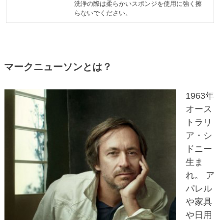
洗浄の際は柔らかいスポンジを使用に強く擦
らないでください。
マークニューソンとは？
1963年
オース
トラリ
ア・シ
ドニー
生ま
れ。 ア
パレル
や家具
や日用