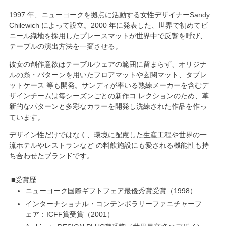
1997
年、ニューヨークを拠点に活動する女性デザイナーSandy
Chilewich によって設立。
2000
年に発表した、
世界で初めてビ
ニール織地を採用
したプレースマットが世界中で反響を呼び、
テーブルの演出方法を一変させる。
彼女の創作意欲はテーブルウェアの範囲に留まらず、オリジナ
ルの糸・パターンを用いたフロアマットや玄関マット、タブレ
ットケース 等も開発。サンディが率いる熟練メーカーを含むデ
ザインチームは毎シーズンごとの新作コ レクションのため、革
新的なパターンと多彩なカラーを開発し洗練された作品を作っ
ています。
デザイン性だけではなく、
環境に配慮した生産工程
や世界の一
流ホテルやレストランなど の料飲施設にも愛される機能性も持
ち合わせたブランドです。
受賞歴
ニューヨーク国際ギフトフェア最優秀賞受賞
1998
インターナショナル・コンテンポラリーファニチャーフ
ェア：ICFF賞受賞
2001