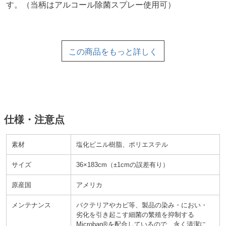
す。
当柄はアルコール除菌スプレー使用可
この商品をもっと詳しく
仕様・注意点
素材
塩化ビニル樹脂、ポリエステル
サイズ
36×183cm
±1cmの誤差有り
原産国
アメリカ
メンテナンス
バクテリアやカビ等、製品の染み・におい・
劣化を引き起こす細菌の繁殖を抑制する
Microban®を配合しているので、永く清潔に