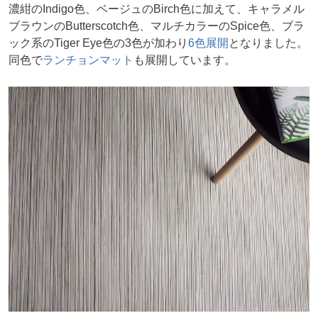
濃紺のIndigo色、ベージュのBirch色に加えて、キャラメル
ブラウンのButterscotch色、マルチカラーのSpice色、ブラ
ック系のTiger Eye色の3色が加わり
6色展開
となりました。
同色で
ランチョンマット
も展開しています。