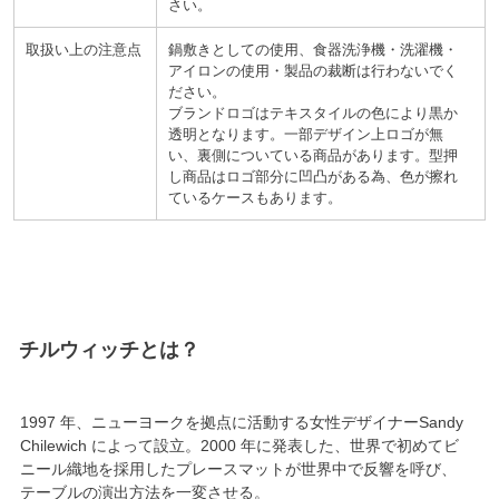
さい。
取扱い上の注意点
鍋敷きとしての使用、食器洗浄機・洗濯機・
アイロンの使用・製品の裁断は行わないでく
ださい。
ブランドロゴはテキスタイルの色により黒か
透明となります。一部デザイン上ロゴが無
い、裏側についている商品があります。型押
し商品はロゴ部分に凹凸がある為、色が擦れ
ているケースもあります。
チルウィッチ
1997
年、ニューヨークを拠点に活動する女性デザイナーSandy
Chilewich によって設立。
2000
年に発表した、
世界で初めてビ
ニール織地を採用
したプレースマットが世界中で反響を呼び、
テーブルの演出方法を一変させる。