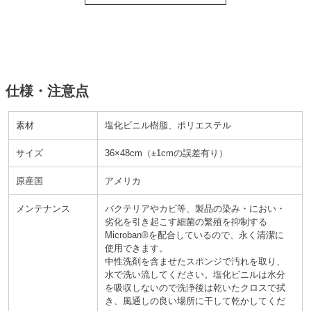
仕様・注意点
素材
塩化ビニル樹脂、ポリエステル
サイズ
36×48cm
±1cmの誤差有り
原産国
アメリカ
メンテナンス
バクテリアやカビ等、製品の染み・におい・
劣化を引き起こす細菌の繁殖を抑制する
Microban®を配合しているので、永く清潔に
使用できます。
中性洗剤を含ませたスポンジで汚れを取り、
水で洗い流してください。塩化ビニルは水分
を吸収しないので洗浄後は乾いたクロスで拭
き、風通しの良い場所に干して乾かしてくだ