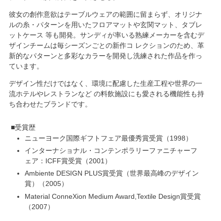
彼女の創作意欲はテーブルウェアの範囲に留まらず、オリジナ
ルの糸・パターンを用いたフロアマットや玄関マット、タブレ
ットケース 等も開発。サンディが率いる熟練メーカーを含むデ
ザインチームは毎シーズンごとの新作コ レクションのため、革
新的なパターンと多彩なカラーを開発し洗練された作品を作っ
ています。
デザイン性だけではなく、
環境に配慮した生産工程
や世界の一
流ホテルやレストランなど の料飲施設にも愛される機能性も持
ち合わせたブランドです。
受賞歴
ニューヨーク国際ギフトフェア最優秀賞受賞
1998
インターナショナル・コンテンポラリーファニチャーフ
ェア：ICFF賞受賞
2001
Ambiente DESIGN PLUS賞受賞（世界最高峰のデザイン
賞）
2005
Material ConneXion Medium Award,Textile Design賞受賞
2007