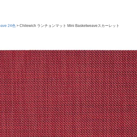
eave 24色
Chilewich ランチョンマット Mini Basketweaveスカーレット
検索