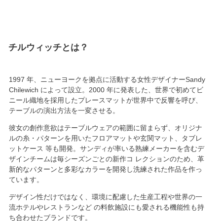
チルウィッチ
1997
年、ニューヨークを拠点に活動する女性デザイナーSandy
Chilewich によって設立。
2000
年に発表した、
世界で初めてビ
ニール織地を採用
したプレースマットが世界中で反響を呼び、
テーブルの演出方法を一変させる。
彼女の創作意欲はテーブルウェアの範囲に留まらず、オリジナ
ルの糸・パターンを用いたフロアマットや玄関マット、タブレ
ットケース 等も開発。サンディが率いる熟練メーカーを含むデ
ザインチームは毎シーズンごとの新作コ レクションのため、革
新的なパターンと多彩なカラーを開発し洗練された作品を作っ
ています。
デザイン性だけではなく、
環境に配慮した生産工程
や世界の一
流ホテルやレストランなど の料飲施設にも愛される機能性も持
ち合わせたブランドです。