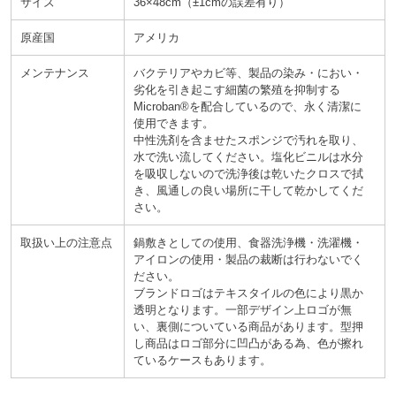
サイズ
36×48cm
±1cmの誤差有り
原産国
アメリカ
メンテナンス
バクテリアやカビ等、製品の染み・におい・
劣化を引き起こす細菌の繁殖を抑制する
Microban®を配合しているので、永く清潔に
使用できます。
中性洗剤を含ませたスポンジで汚れを取り、
水で洗い流してください。塩化ビニルは水分
を吸収しないので洗浄後は乾いたクロスで拭
き、風通しの良い場所に干して乾かしてくだ
さい。
取扱い上の注意点
鍋敷きとしての使用、食器洗浄機・洗濯機・
アイロンの使用・製品の裁断は行わないでく
ださい。
ブランドロゴはテキスタイルの色により黒か
透明となります。一部デザイン上ロゴが無
い、裏側についている商品があります。型押
し商品はロゴ部分に凹凸がある為、色が擦れ
ているケースもあります。