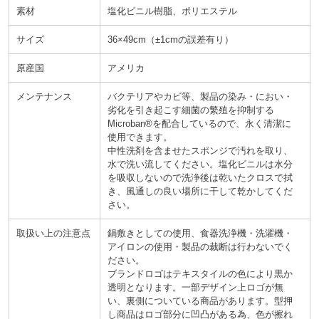
素材
塩化ビニル樹脂、ポリエステル
サイズ
36×49cm
±1cmの誤差有り
原産国
アメリカ
メンテナンス
バクテリアやカビ等、製品の染み・におい・
劣化を引き起こす細菌の繁殖を抑制する
Microban®を配合しているので、永く清潔に
使用できます。
中性洗剤を含ませたスポンジで汚れを取り、
水で洗い流してください。塩化ビニルは水分
を吸収しないので洗浄後は乾いたクロスで拭
き、風通しの良い場所に干して乾かしてくだ
さい。
取扱い上の注意点
鍋敷きとしての使用、食器洗浄機・洗濯機・
アイロンの使用・製品の裁断は行わないでく
ださい。
ブランドロゴはテキスタイルの色により黒か
透明となります。一部デザイン上ロゴが無
い、裏側についている商品があります。型押
し商品はロゴ部分に凹凸がある為、色が擦れ