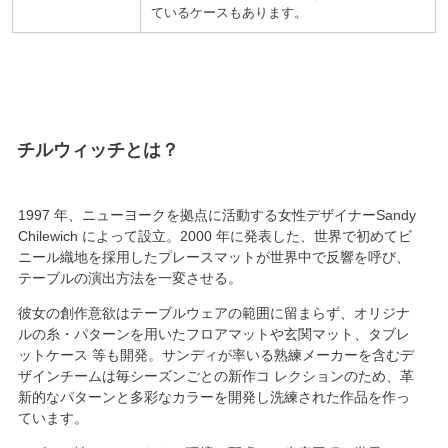
ているケースもあります。
チルウィッチ
1997
年、ニューヨークを拠点に活動する女性デザイナーSandy
Chilewich によって設立。
2000
年に発表した、
世界で初めてビ
ニール織地を採用
したプレースマットが世界中で反響を呼び、
テーブルの演出方法を一変させる。
彼女の創作意欲はテーブルウェアの範囲に留まらず、オリジナ
ルの糸・パターンを用いたフロアマットや玄関マット、タブレ
ットケース 等も開発。サンディが率いる熟練メーカーを含むデ
ザインチームは毎シーズンごとの新作コ レクションのため、革
新的なパターンと多彩なカラーを開発し洗練された作品を作っ
ています。