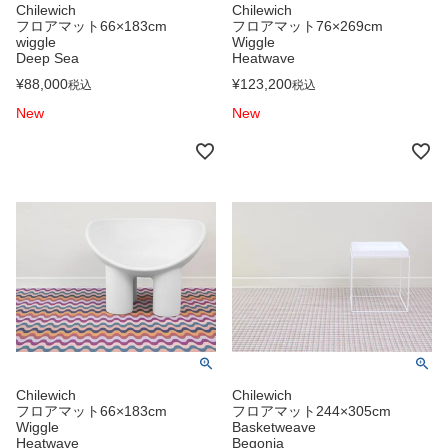
Chilewich
Chilewich
フロアマット66×183cm
フロアマット76×269cm
wiggle
Wiggle
Deep Sea
Heatwave
¥
88,000
¥
123,200
税込
税込
New
New
Chilewich
Chilewich
フロアマット66×183cm
フロアマット244×305cm
Wiggle
Basketweave
Heatwave
Begonia