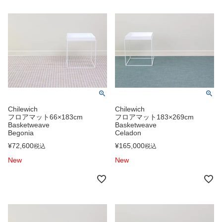
Chilewich
Chilewich
フロアマット66×183cm
フロアマット183×269cm
Basketweave
Basketweave
Begonia
Celadon
¥
72,600
¥
165,000
税込
税込
New
New