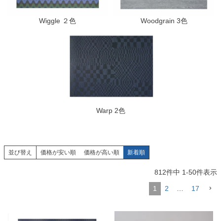
Wiggle ２色
Woodgrain 3色
Warp 2色
並び替え
価格が安い順
価格が高い順
新着順
812
件中
1
-
50
件表示
1
2
…
17