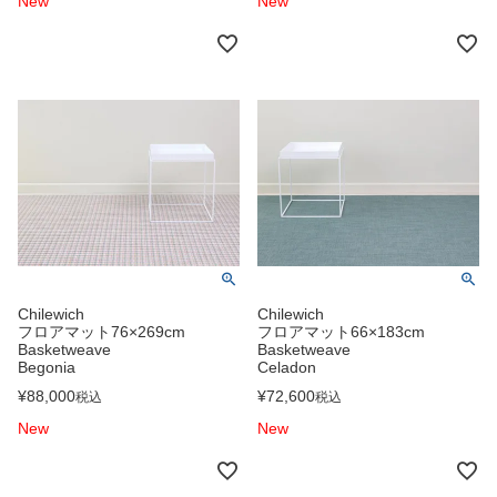
New
New
Chilewich
Chilewich
フロアマット76×269cm
フロアマット66×183cm
Basketweave
Basketweave
Begonia
Celadon
¥
88,000
¥
72,600
税込
税込
New
New