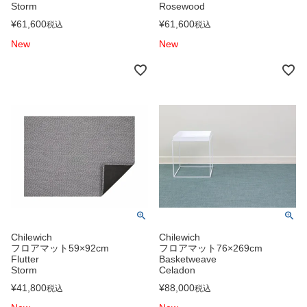
Storm
Rosewood
¥
61,600
¥
61,600
税込
税込
New
New
Chilewich
Chilewich
フロアマット59×92cm
フロアマット76×269cm
Flutter
Basketweave
Storm
Celadon
¥
41,800
¥
88,000
税込
税込