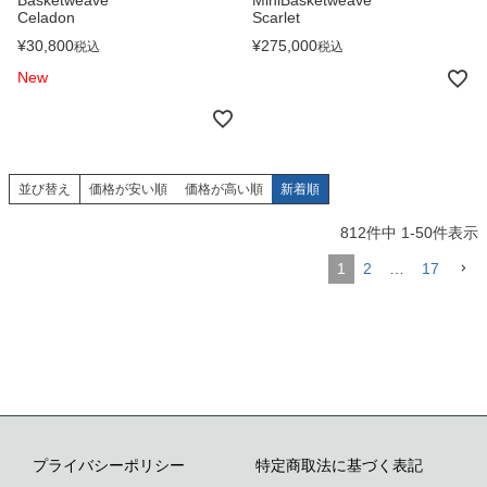
Basketweave
MiniBasketweave
ップ
Celadon
Scarlet
へ
¥
30,800
¥
275,000
税込
税込
New
並び替え
価格が安い順
価格が高い順
新着順
812
件中
1
-
50
件表示
1
2
…
17
プライバシーポリシー
特定商取法に基づく表記