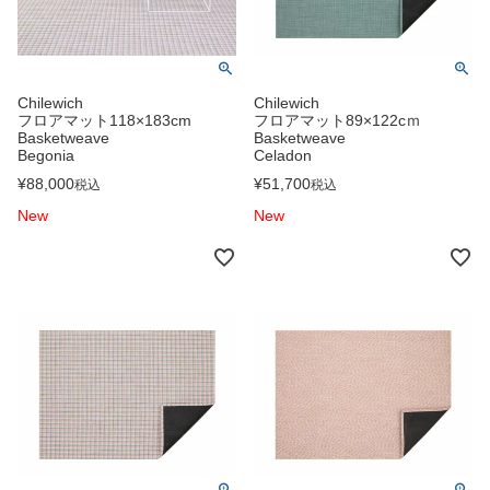
Chilewich
Chilewich
フロアマット118×183cm
フロアマット89×122cｍ
Basketweave
Basketweave
Begonia
Celadon
¥
88,000
¥
51,700
税込
税込
New
New