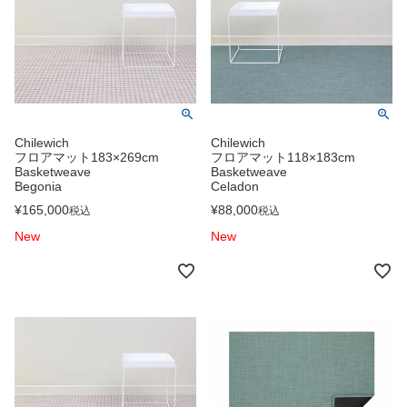
Chilewich
Chilewich
フロアマット183×269cm
フロアマット118×183cm
Basketweave
Basketweave
Begonia
Celadon
¥
165,000
¥
88,000
税込
税込
New
New