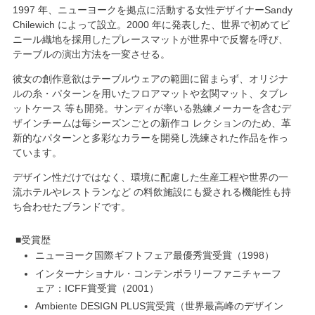
1997
年、ニューヨークを拠点に活動する女性デザイナーSandy
Chilewich によって設立。
2000
年に発表した、
世界で初めてビ
ニール織地を採用
したプレースマットが世界中で反響を呼び、
テーブルの演出方法を一変させる。
彼女の創作意欲はテーブルウェアの範囲に留まらず、オリジナ
ルの糸・パターンを用いたフロアマットや玄関マット、タブレ
ットケース 等も開発。サンディが率いる熟練メーカーを含むデ
ザインチームは毎シーズンごとの新作コ レクションのため、革
新的なパターンと多彩なカラーを開発し洗練された作品を作っ
ています。
デザイン性だけではなく、
環境に配慮した生産工程
や世界の一
流ホテルやレストランなど の料飲施設にも愛される機能性も持
ち合わせたブランドです。
受賞歴
ニューヨーク国際ギフトフェア最優秀賞受賞
1998
インターナショナル・コンテンポラリーファニチャーフ
ェア：ICFF賞受賞
2001
Ambiente DESIGN PLUS賞受賞（世界最高峰のデザイン