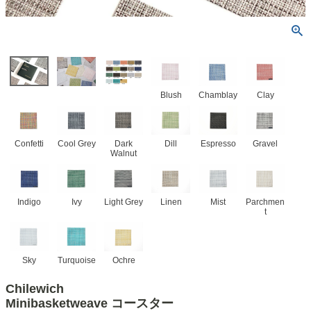
Blush
Chamblay
Clay
Confetti
Cool Grey
Dark
Dill
Espresso
Gravel
Walnut
Indigo
Ivy
Light Grey
Linen
Mist
Parchmen
t
Sky
Turquoise
Ochre
Chilewich
Minibasketweave コースター