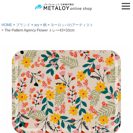
HOME
ブランド
ary
柄
ヨーロッパのアーティスト
The Pattern Agency Flower トレー43×33cm
検索