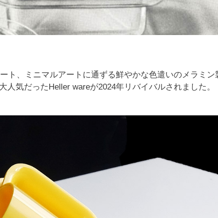
プアート、ミニマルアートに通ずる鮮やかな色遣いのメラミン
だったHeller wareが2024年リバイバルされました。