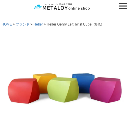
HOME
ブランド
Heller
Heller Gehry Left Twist Cube（8色）
検索