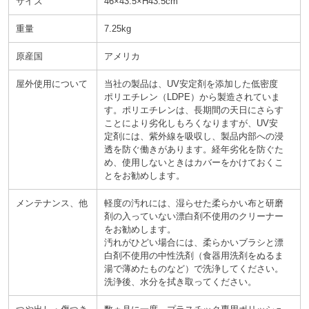
サイズ
46×43.5×H43.5cm
重量
7.25kg
原産国
アメリカ
屋外使用について
当社の製品は、UV安定剤を添加した低密度
ポリエチレン（LDPE）から製造されていま
す。ポリエチレンは、長期間の天日にさらす
ことにより劣化しもろくなりますが、UV安
定剤には、紫外線を吸収し、製品内部への浸
透を防ぐ働きがあります。経年劣化を防ぐた
め、使用しないときはカバーをかけておくこ
とをお勧めします。
メンテナンス、他
軽度の汚れには、湿らせた柔らかい布と研磨
剤の入っていない漂白剤不使用のクリーナー
をお勧めします。
汚れがひどい場合には、柔らかいブラシと漂
白剤不使用の中性洗剤（食器用洗剤をぬるま
湯で薄めたものなど）で洗浄してください。
洗浄後、水分を拭き取ってください。