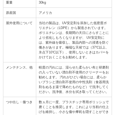
重量
30kg
原産国
アメリカ
屋外使用について
当社の製品は、UV安定剤を添加した低密度ポ
リエチレン（LDPE）から製造されています。
ポリエチレンは、長期間の天日にさらすことに
より劣化しもろくなりますが、 UV安定剤に
は、紫外線を吸収し、製品内部への浸透を防ぐ
働きがあります。極端な天候では（37℃以上、
氷点下10℃以下）、使用しないときはカバーを
かけておくことをお勧めします。
メンテナンス、他
軽度の汚れには、湿らせた柔らかい布と研磨剤
の入っていない漂白剤不使用のクリーナーをお
勧めします。 汚れがひどい場合には、柔らか
いブラシと漂白剤不使用の中性洗剤（食器用洗
剤をぬるま湯で薄めたものなど）で洗浄してく
ださい。洗浄後、水分を拭き取ってください。
つや出し・傷つき
数ヵ月に一度、プラスチック専用ポリッシュで
磨くことを推奨します。これにより当初の仕上
げを維持し、小さな傷や摩耗を隠すことができ