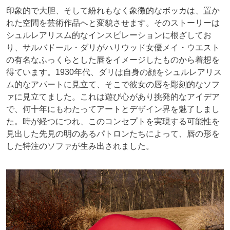
印象的で大胆、そして紛れもなく象徴的なボッカは、置か
れた空間を芸術作品へと変貌させます。そのストーリーは
シュルレアリスム的なインスピレーションに根ざしてお
り、サルバドール・ダリがハリウッド女優メイ・ウエスト
の有名なふっくらとした唇をイメージしたものから着想を
得ています。1930年代、ダリは自身の顔をシュルレアリス
ム的なアパートに見立て、そこで彼女の唇を彫刻的なソフ
ァに見立てました。これは遊び心があり挑発的なアイデア
で、何十年にもわたってアートとデザイン界を魅了しまし
た。時が経つにつれ、このコンセプトを実現する可能性を
見出した先見の明のあるパトロンたちによって、唇の形を
した特注のソファが生み出されました。