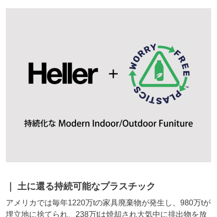
土に還る持続可能なプラスチック
アメリカでは毎年1220万tの家具廃棄物が発生し、980万tが
埋立地に捨てられ、238万tは焼却され大気中に排出物を放